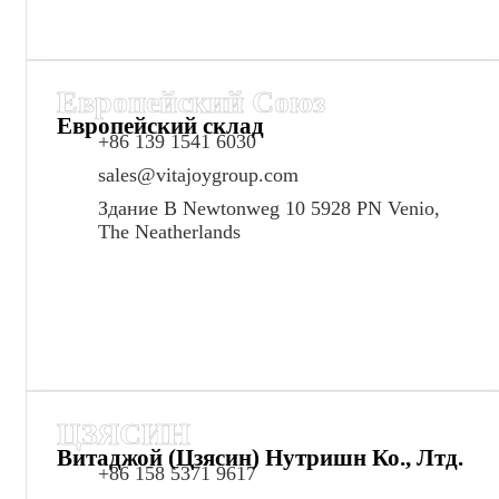
Европейский Союз
Европейский склад
+86 139 1541 6030
sales@vitajoygroup.com
Здание B Newtonweg 10 5928 PN Venio,
The Neatherlands
ЦЗЯСИН
Витаджой (Цзясин) Нутришн Ко., Лтд.
+86 158 5371 9617