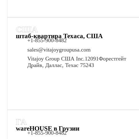
США
штаб-квартира Техаса, США
+1-855-900-8482
sales@vitajoygroupusa.com
Vitajoy Group США Inc.12091Форестгейт
Драйв, Даллас, Техас 75243
ГА
wareHOUSE в Грузии
+1-855-900-8482