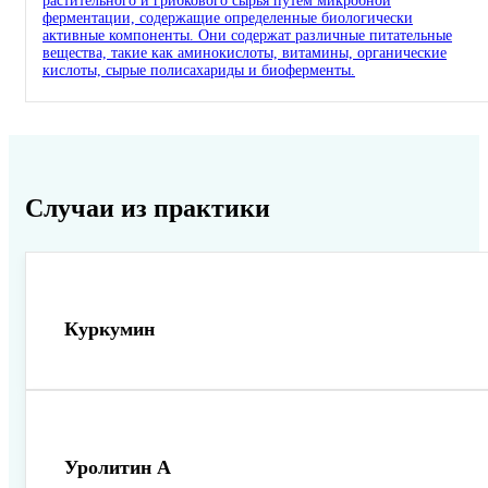
растительного и грибкового сырья путем микробной
ферментации, содержащие определенные биологически
активные компоненты. Они содержат различные питательные
вещества, такие как аминокислоты, витамины, органические
кислоты, сырые полисахариды и биоферменты.
Случаи из практики
Куркумин
Уролитин А