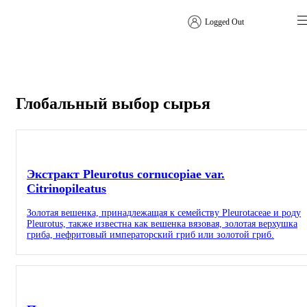
Logged Out
Рекомендуемое решение
Глобальный выбор сырья
Экстракт Pleurotus cornucopiae var.
Citrinopileatus
Золотая вешенка, принадлежащая к семейству Pleurotaceae и роду
Pleurotus, также известна как вешенка вязовая, золотая верхушка
гриба, нефритовый императорский гриб или золотой гриб.