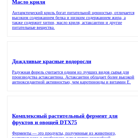
Масло криля
Антарктический криль богат питательной ценностью, отличается
высоким содержанием белка и низким содержанием жира, а
также содержит хитин, масло криля, астаксантин и другие
питательные вещества.
Дождливые красные водоросли
Радужная форель считается одним из лучших видов сырья для
производства астаксантина. Астаксантин обладает более высокой
антиоксидантной активностью, чем каротиноиды и витамин Е.
Комплексный растительный фермент для
фруктов и овощей DTX75
Ферменты — это продукты, полученные из животного,