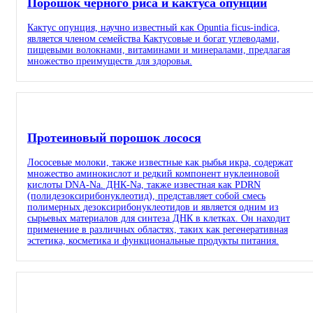
Порошок черного риса и кактуса опунции
Кактус опунция, научно известный как Opuntia ficus-indica,
является членом семейства Кактусовые и богат углеводами,
пищевыми волокнами, витаминами и минералами, предлагая
множество преимуществ для здоровья.
Протеиновый порошок лосося
Лососевые молоки, также известные как рыбья икра, содержат
множество аминокислот и редкий компонент нуклеиновой
кислоты DNA-Na. ДНК-Na, также известная как PDRN
(полидезоксирибонуклеотид), представляет собой смесь
полимерных дезоксирибонуклеотидов и является одним из
сырьевых материалов для синтеза ДНК в клетках. Он находит
применение в различных областях, таких как регенеративная
эстетика, косметика и функциональные продукты питания.