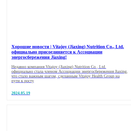
Хорошие новости | Vitajoy (Jiaxing) Nutrition Co., Ltd.
официально присоединяется к Ассоциации
энергосбережения Jiaxing!
Недавно компания Vitajoy (Jiaxing) Nutrition Co., Ltd.
официально стала членом Ассоциации энергосбережения Jiaxing,
что стало важным шагом, сделанным Vitajoy Health Group на
пути к росту
2024.05.19