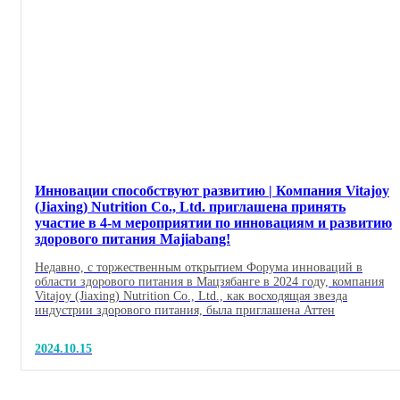
Инновации способствуют развитию | Компания Vitajoy
(Jiaxing) Nutrition Co., Ltd. приглашена принять
участие в 4-м мероприятии по инновациям и развитию
здорового питания Majiabang!
Недавно, с торжественным открытием Форума инноваций в
области здорового питания в Мацзябанге в 2024 году, компания
Vitajoy (Jiaxing) Nutrition Co., Ltd., как восходящая звезда
индустрии здорового питания, была приглашена Аттен
2024.10.15