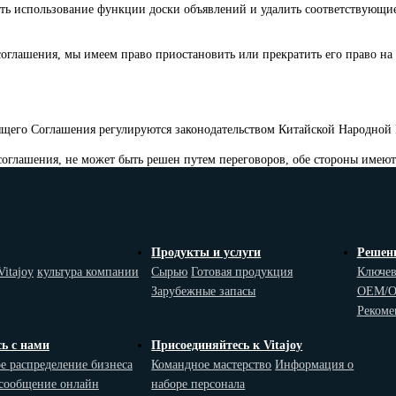
ь использование функции доски объявлений и удалить соответствующие 
оглашения, мы имеем право приостановить или прекратить его право на
ящего Соглашения регулируются законодательством Китайской Народной
соглашения, не может быть решен путем переговоров, обе стороны имею
Продукты и услуги
Решен
itajoy
культура компании
Cырью
Готовая продукция
Ключев
Зарубежные запасы
OEM/
Рекоме
ь с нами
Присоединяйтесь к Vitajoy
е распределение бизнеса
Командное мастерство
Информация о
 сообщение онлайн
наборе персонала