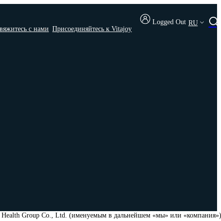
Logged Out
RU
вяжитесь с нами
Присоединяйтесь к Vitajoy
 Health Group Co., Ltd. (именуемым в дальнейшем «мы» или «компания»