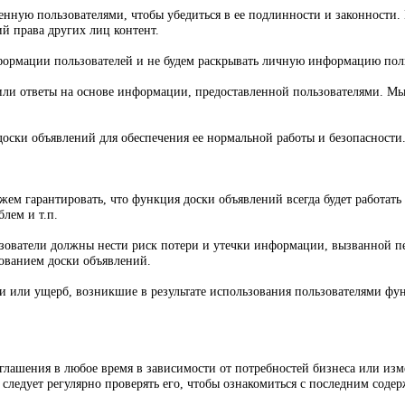
нную пользователями, чтобы убедиться в ее подлинности и законности
 права других лиц контент.
ормации пользователей и не будем раскрывать личную информацию польз
ли ответы на основе информации, предоставленной пользователями. Мы 
оски объявлений для обеспечения ее нормальной работы и безопасности
жем гарантировать, что функция доски объявлений всегда будет работат
блем и т.п.
ователи должны нести риск потери и утечки информации, вызванной пе
ованием доски объявлений.
и или ущерб, возникшие в результате использования пользователями фу
лашения в любое время в зависимости от потребностей бизнеса или изм
 следует регулярно проверять его, чтобы ознакомиться с последним соде