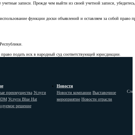
учетные записи. Прежде чем выйти из своей учетной записи, убедитесь,
 использование функции доски объявлений и оставляем за собой право п
 Республики.
т право подать иск в народный суд соответствующей юрисдикции.
ие
Новости
След
ые преимущества
Услуги
Новости компании
Выставочное
ODM
Услуги Blue Hat
мероприятие
Новости отрасли
ндуемое решение