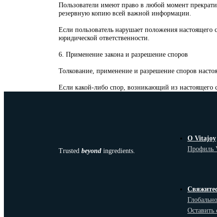
Пользователи имеют право в любой момент прекратит
резервную копию всей важной информации.
Если пользователь нарушает положения настоящего с
юридической ответственности.
6. Применение закона и разрешение споров
Толкование, применение и разрешение споров насто
Если какой-либо спор, возникающий из настоящего 
О Vitajoy
Профиль V
Trusted
beyond
ingredients.
Свяжитес
Глобально
Оставить