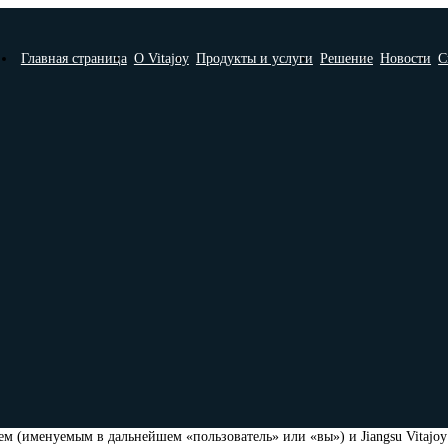
Главная страница
О Vitajoy
Продукты и услуги
Решение
Новости
С
м (именуемым в дальнейшем «пользователь» или «вы») и Jiangsu Vitajoy