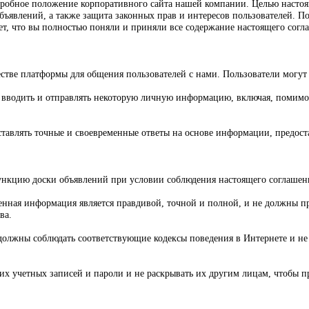
обное положение корпоративного сайта нашей компании. Целью настояще
бъявлений, а также защита законных прав и интересов пользователей. По
ет, что вы полностью поняли и приняли все содержание настоящего согл
стве платформы для общения пользователей с нами. Пользователи могут
вводить и отправлять некоторую личную информацию, включая, помимо п
ставлять точные и своевременные ответы на основе информации, предос
ункцию доски объявлений при условии соблюдения настоящего соглашени
ленная информация является правдивой, точной и полной, и не должны 
ва.
олжны соблюдать соответствующие кодексы поведения в Интернете и не 
х учетных записей и пароли и не раскрывать их другим лицам, чтобы п